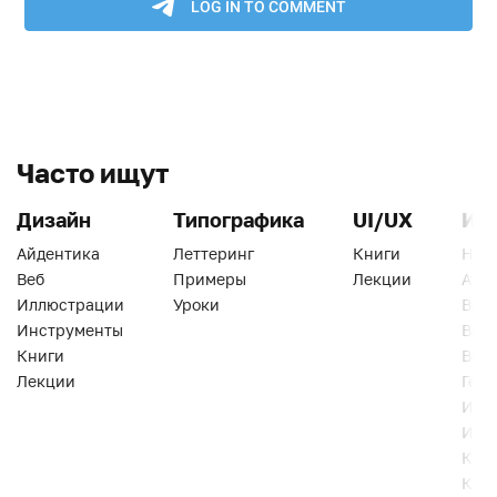
Часто ищут
Дизайн
Типографика
UI/UX
Ин
Айдентика
Леттеринг
Книги
Han
Веб
Примеры
Лекции
Ати
Иллюстрации
Уроки
Веб
Инструменты
Вид
Книги
Виз
Лекции
Геро
Инс
Инт
Кни
Кур