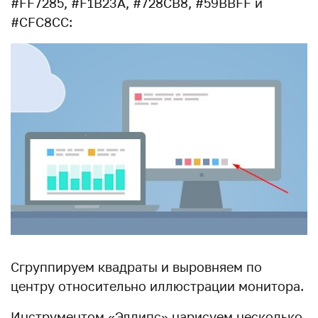
#FF7285, #F1B23A, #728CB8, #59BBFF и
#CFC8CC:
Сгруппируем квадраты и выровняем по
центру относительно иллюстрации монитора.
Инструментом «Эллипс» нарисуем несколько