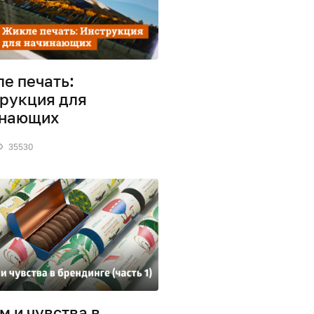
е печать:
рукция для
инающих
35530
м и чувства в