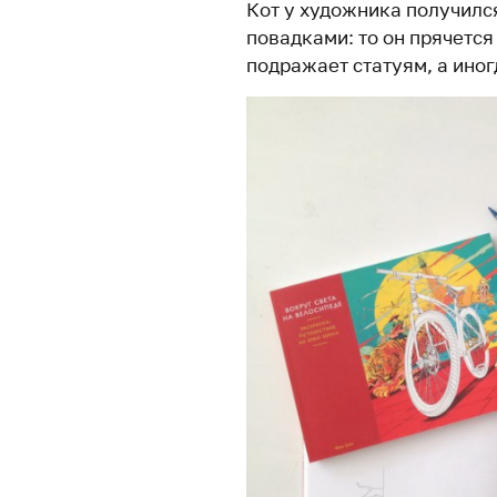
Кот у художника получилс
повадками: то он прячется 
подражает статуям, а ино