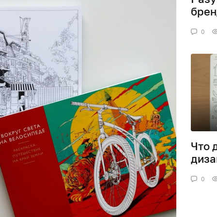
брен
0
Что 
диза
0