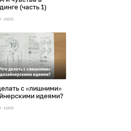
динге (часть 1)
19633
делать с «лишними»
йнерскими идеями?
14309