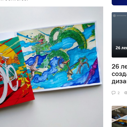
26 л
созд
диза
2