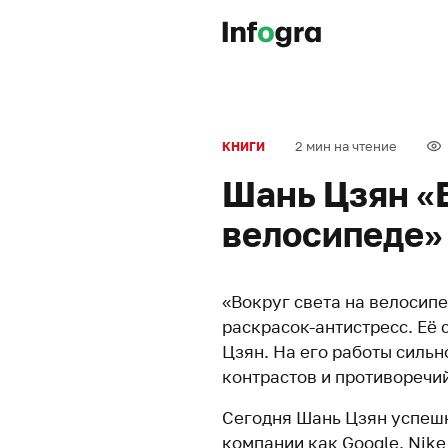
2 мин на чтение
КНИГИ
Шань Цзян «В
велосипеде»
«Вокруг света на велосип
раскрасок-антистресс. Её
Цзян. На его работы силь
контрастов и противоречий
Сегодня Шань Цзян успешн
компании как Google, Nike