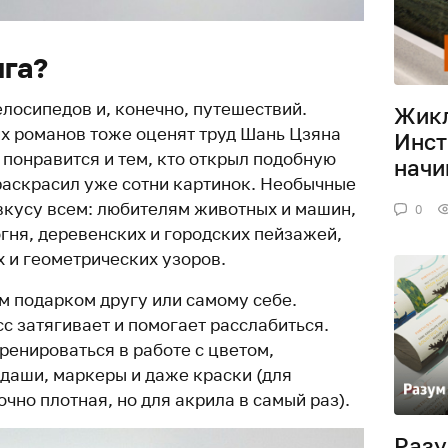
ига?
лосипедов и, конечно, путешествий.
Жикл
х романов тоже оценят труд Шань Цзяна
Инст
 понравится и тем, кто открыл подобную
нач
 раскрасил уже сотни картинок. Необычные
вкусу всем: любителям животных и машин,
0
огня, деревенских и городских пейзажей,
 и геометрических узоров.
м подарком другу или самому себе.
с затягивает и помогает расслабиться.
ренироваться в работе с цветом,
даши, маркеры и даже краски (для
чно плотная, но для акрила в самый раз).
Разу