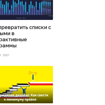
превратить списки с
ыми в
рактивные
граммы
5567