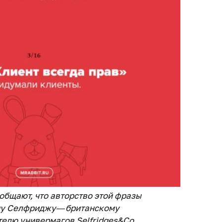
общают, что авторство этой фразы
ну Селфриджу — британскому
елю универмагов Selfridges&Co.