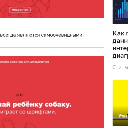
Как 
 всегда являются самоочевидными.
данн
инте
диа
0