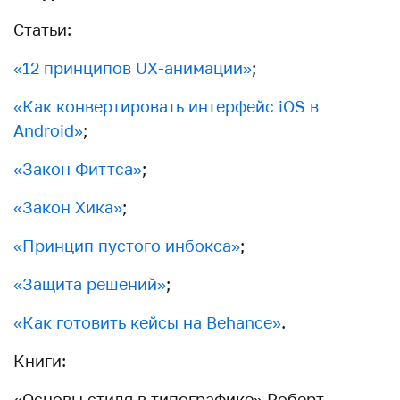
Статьи:
«
12 принципов UX-анимации
»
;
«
Как конвертировать интерфейс iOS в
Android
»
;
«
Закон Фиттса
»
;
«
Закон Хика
»
;
«
Принцип пустого инбокса
»
;
«
Защита решений
»
;
«
Как готовить кейсы на Behance
»
.
Книги:
«Основы стиля в типографике» Роберт