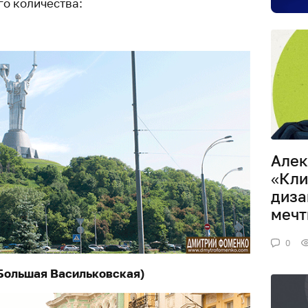
го количества:
Алек
«Кли
диза
мечт
0
Большая Васильковская)