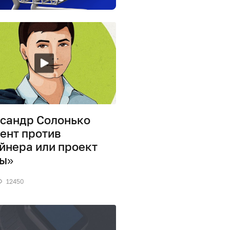
сандр Солонько
ент против
йнера или проект
ы»
12450