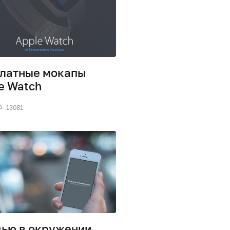
латные мокапы
e Watch
13081
ью в окружении