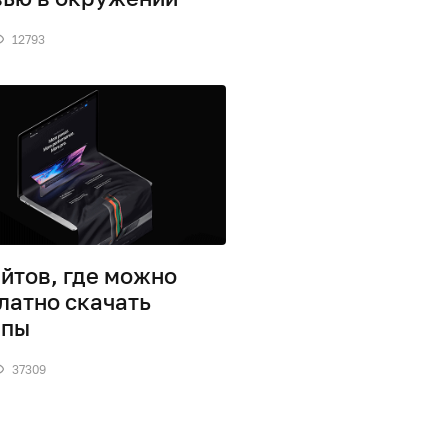
12793
айтов, где можно
латно скачать
апы
37309