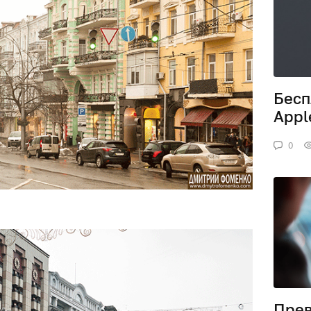
Бесп
Appl
0
Прев