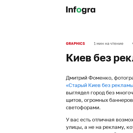
1 мин на чтение
GRAPHICS
Киев без ре
Дмитрий Фоменко, фотогра
«Старый Киев без реклам
выглядел город без много
щитов, огромных баннеров
светофорами.
У вас есть отличная возмо
улицы, а не на рекламу, к