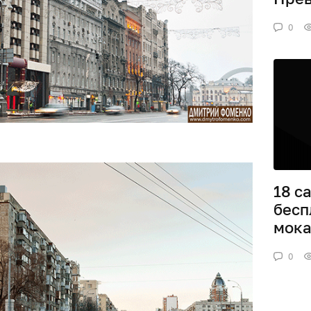
0
18 с
бесп
мок
0