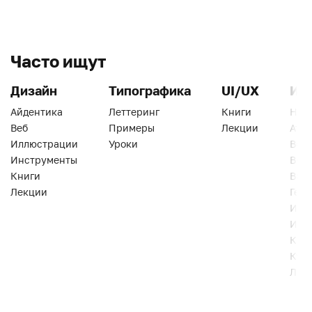
Часто ищут
Дизайн
Типографика
UI/UX
Ин
Айдентика
Леттеринг
Книги
Han
Веб
Примеры
Лекции
Ати
Иллюстрации
Уроки
Веб
Инструменты
Вид
Книги
Виз
Лекции
Геро
Инс
Инт
Кни
Кур
Лек