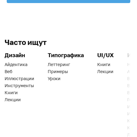
Часто ищут
Дизайн
Типографика
UI/UX
Ин
Айдентика
Леттеринг
Книги
Han
Веб
Примеры
Лекции
Ати
Иллюстрации
Уроки
Веб
Инструменты
Вид
Книги
Виз
Лекции
Геро
Инс
Инт
Кни
Кур
Лек