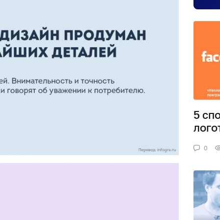
5 сп
лого
0