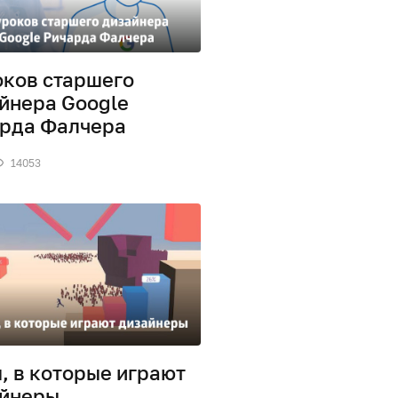
оков старшего
йнера Google
рда Фалчера
14053
, в которые играют
йнеры