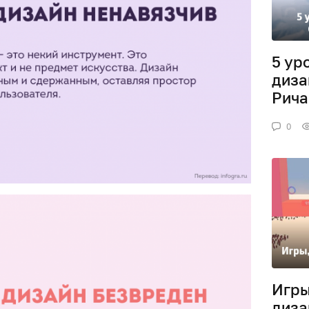
5 ур
диза
Рича
0
Игры
диза