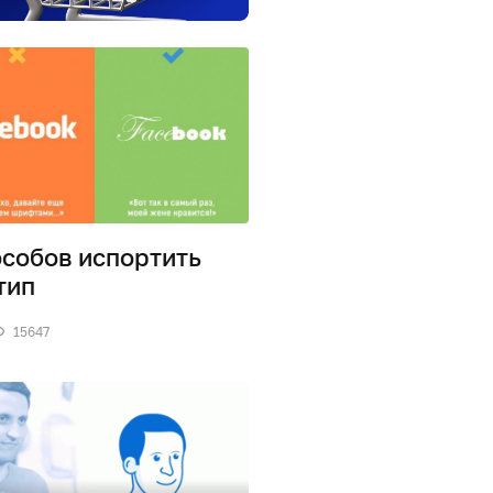
особов испортить
тип
15647