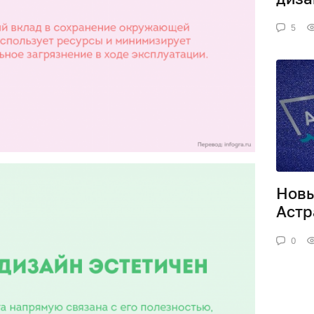
5
Новы
Астр
0