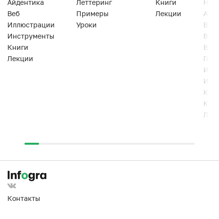
Айдентика
Леттеринг
Книги
Han
Веб
Примеры
Лекции
Ати
Иллюстрации
Уроки
Веб
Инструменты
Вид
Книги
Виз
Лекции
Геро
Инс
Инт
Кни
Кур
Лек
Контакты