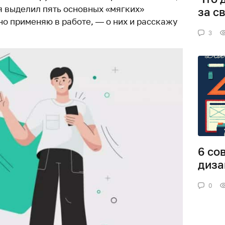
я выделил пять основных «мягких»
за с
но применяю в работе, — о них и расскажу
3
6 со
диза
0