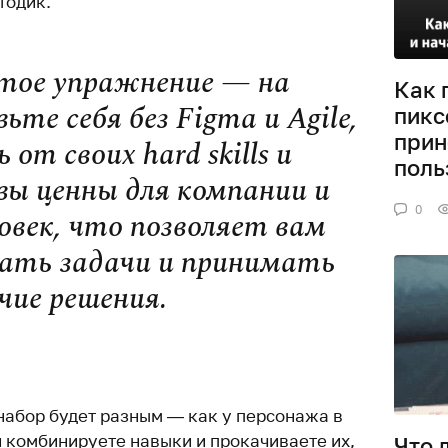
тодик.
тое упражнение — на
Как 
ьте себя без Figma и Agile,
пикс
прин
от своих hard skills и
поль
вы ценны для компании и
0
овек, что позволяет вам
ать задачи и принимать
чие решения.
набор будет разным — как у персонажа в
и комбинируете навыки и прокачиваете их,
Что 