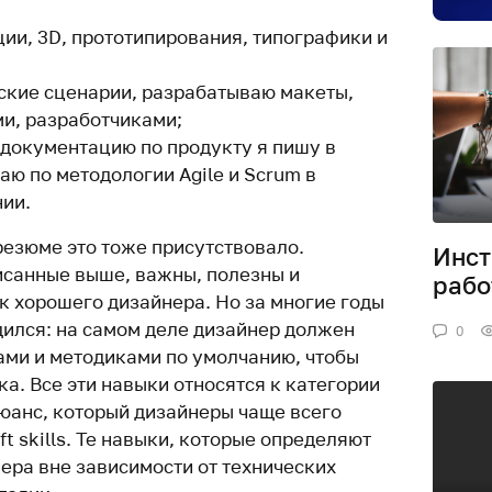
и, 3D, прототипирования, типографики и
ские сценарии, разрабатываю макеты,
и, разработчиками;
, документацию по продукту я пишу в
аю по методологии Agile и Scrum в
ии.
резюме это тоже присутствовало.
Инст
исанные выше, важны, полезны и
рабо
к хорошего дизайнера. Но за многие годы
дился: на самом деле дизайнер должен
0
ами и методиками по умолчанию, чтобы
а. Все эти навыки относятся к категории
 нюанс, который дизайнеры чаще всего
ft skills. Те навыки, которые определяют
ера вне зависимости от технических