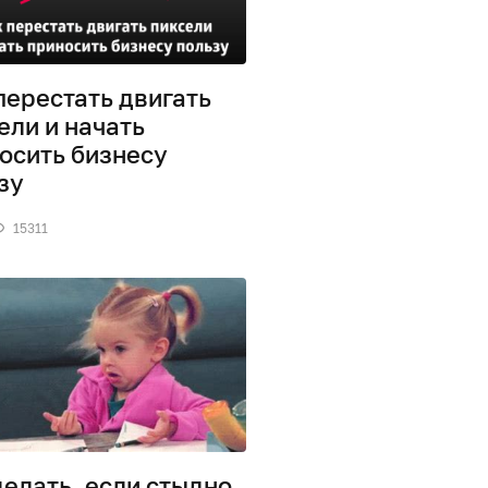
перестать двигать
ели и начать
осить бизнесу
зу
15311
делать, если стыдно