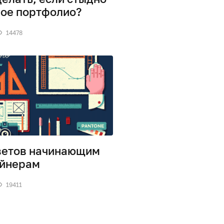
вое портфолио?
14478
ветов начинающим
йнерам
19411