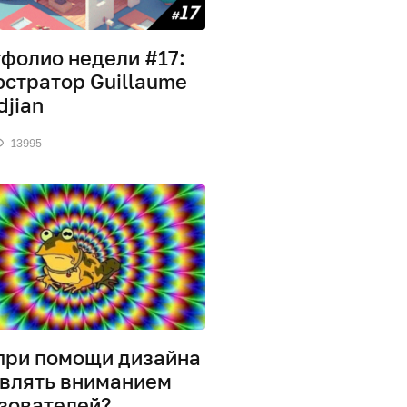
фолио недели #17:
стратор Guillaume
djian
13995
при помощи дизайна
влять вниманием
зователей?