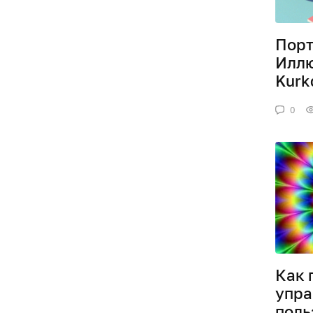
Порт
Иллю
Kurk
0
Как 
упра
поль