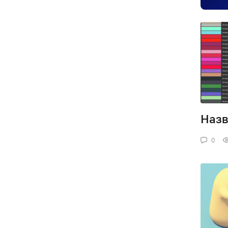
Назв
0