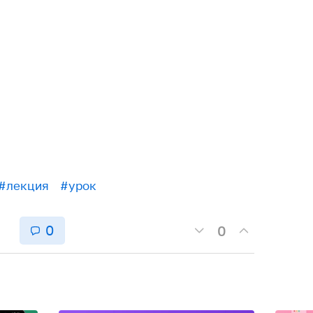
#лекция
#урок
0
0