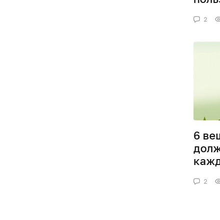
2
6 ве
долж
кажд
2