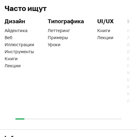
Часто ищут
Дизайн
Типографика
UI/UX
Ин
Айдентика
Леттеринг
Книги
Han
Веб
Примеры
Лекции
Ати
Иллюстрации
Уроки
Веб
Инструменты
Вид
Книги
Виз
Лекции
Геро
Инс
Инт
Кни
Кур
Лек