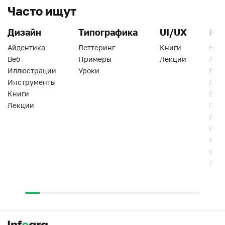
Часто ищут
Дизайн
Типографика
UI/UX
Ин
Айдентика
Леттеринг
Книги
Han
Веб
Примеры
Лекции
Ати
Иллюстрации
Уроки
Веб
Инструменты
Вид
Книги
Виз
Лекции
Геро
Инс
Инт
Кни
Кур
Лек