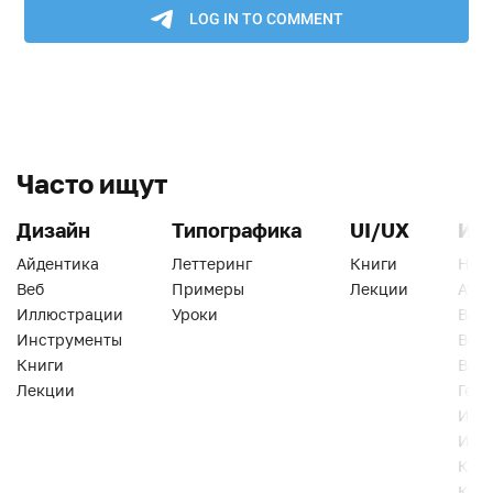
Часто ищут
Дизайн
Типографика
UI/UX
Ин
Айдентика
Леттеринг
Книги
Han
Веб
Примеры
Лекции
Ати
Иллюстрации
Уроки
Веб
Инструменты
Вид
Книги
Виз
Лекции
Геро
Инс
Инт
Кни
Кур