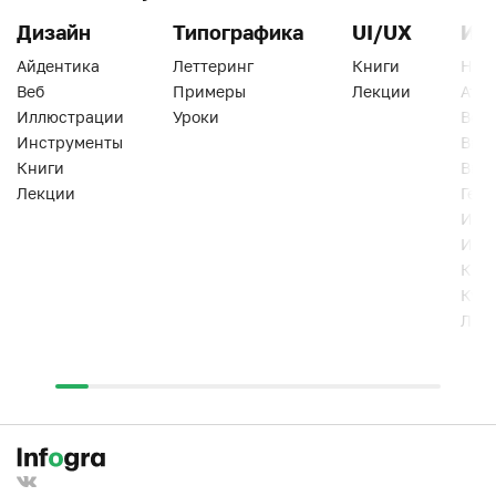
Дизайн
Типографика
UI/UX
Ин
Айдентика
Леттеринг
Книги
Han
Веб
Примеры
Лекции
Ати
Иллюстрации
Уроки
Веб
Инструменты
Вид
Книги
Виз
Лекции
Геро
Инс
Инт
Кни
Кур
Лек