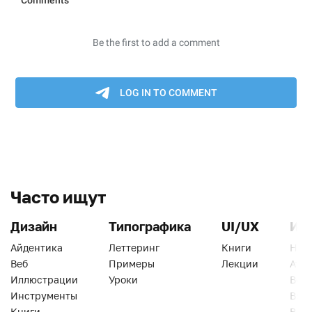
Часто ищут
Дизайн
Типографика
UI/UX
Ин
Айдентика
Леттеринг
Книги
Han
Веб
Примеры
Лекции
Ати
Иллюстрации
Уроки
Веб
Инструменты
Вид
Книги
Виз