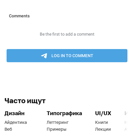
Часто ищут
Дизайн
Типографика
UI/UX
Ин
Айдентика
Леттеринг
Книги
Han
Веб
Примеры
Лекции
Ати