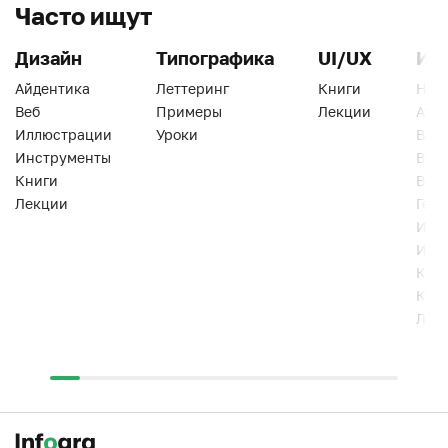
Часто ищут
Дизайн
Типографика
UI/UX
Ин
Айдентика
Леттеринг
Книги
Han
Веб
Примеры
Лекции
Ати
Иллюстрации
Уроки
Веб
Инструменты
Вид
Книги
Виз
Лекции
Геро
Инс
Инт
Кни
Кур
Лек