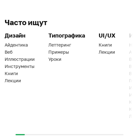
Часто ищут
Дизайн
Типографика
UI/UX
Ин
Айдентика
Леттеринг
Книги
Han
Веб
Примеры
Лекции
Ати
Иллюстрации
Уроки
Веб
Инструменты
Вид
Книги
Виз
Лекции
Геро
Инс
Инт
Кни
Кур
Лек