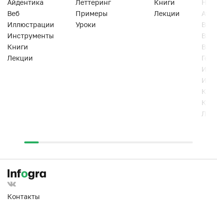
Айдентика
Леттеринг
Книги
Han
Веб
Примеры
Лекции
Ати
Иллюстрации
Уроки
Веб
Инструменты
Вид
Книги
Виз
Лекции
Геро
Инс
Инт
Кни
Кур
Лек
Контакты