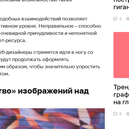
гига
одобных взаимодействий позволяет
0
итивном уровне. Неправильное – способно
а очевидной причудливости и непонятной
т-ресурса.
б-дизайнеры стремятся идти в ногу со
будут продолжать оформлять
м образом, чтобы значительно упростить
том.
Трен
тво» изображений над
граф
на г
0