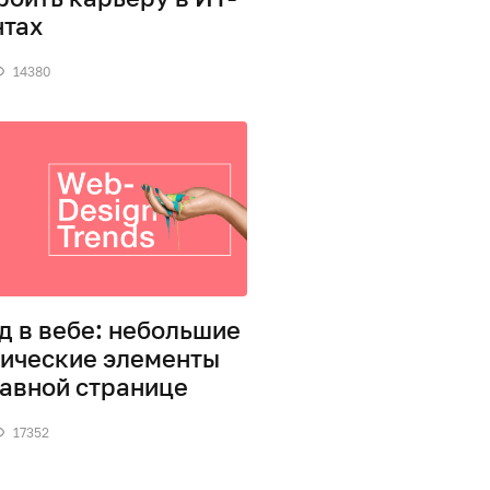
нтах
14380
д в вебе: небольшие
ические элементы
лавной странице
17352