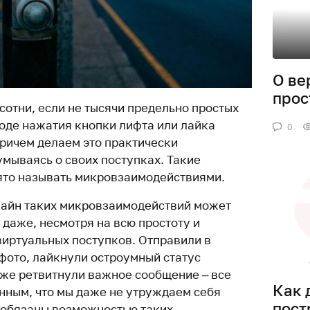
О ве
прос
отни, если не тысячи предельно простых
роде нажатия кнопки лифта или лайка
0
Причем делаем это практически
умываясь о своих поступках. Такие
ято называть микровзаимодействиями.
изайн таких микровзаимодействий может
даже, несмотря на всю простоту и
виртуальных поступков. Отправили в
ото, лайкнули остроумный статус
 же ретвитнули важное сообщение – все
Как 
енным, что мы даже не утруждаем себя
пост
 обязаны возможностью таких