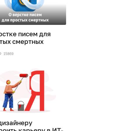
рстке писем для
тых смертных
15869
дизайнеру
роить карьеру в ИТ-