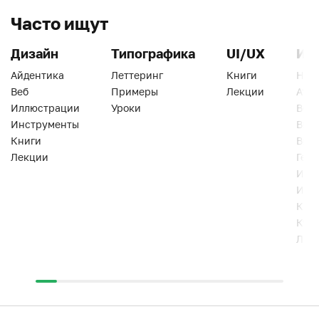
Часто ищут
Дизайн
Типографика
UI/UX
Ин
Айдентика
Леттеринг
Книги
Han
Веб
Примеры
Лекции
Ати
Иллюстрации
Уроки
Веб
Инструменты
Вид
Книги
Виз
Лекции
Геро
Инс
Инт
Кни
Кур
Лек