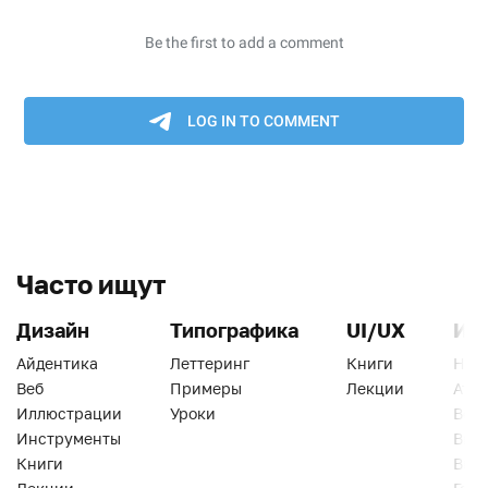
Часто ищут
Дизайн
Типографика
UI/UX
Ин
Айдентика
Леттеринг
Книги
Han
Веб
Примеры
Лекции
Ати
Иллюстрации
Уроки
Веб
Инструменты
Вид
Книги
Виз