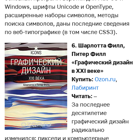
Windows, шрифты Unicode и OpenType,
расширенные наборы символов, методы
поиска символов, даны последние сведения
по веб-типографике (в том числе CSS3).
6. Шарлотта Филл,
Питер Филл
«Графический дизайн
в XXI векe»
Купить:
Ozon.ru
,
Лабиринт
Читать:
–
За последнее
десятилетие
графический дизайн
радикально
изменился: пиксели и компьютерные