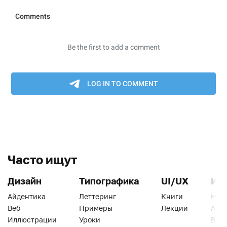
Часто ищут
Дизайн
Типографика
UI/UX
Ин
Айдентика
Леттеринг
Книги
Han
Веб
Примеры
Лекции
Ати
Иллюстрации
Уроки
Веб