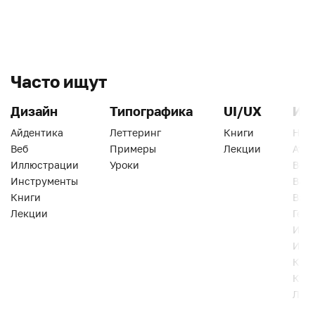
Часто ищут
Дизайн
Типографика
UI/UX
Ин
Айдентика
Леттеринг
Книги
Han
Веб
Примеры
Лекции
Ати
Иллюстрации
Уроки
Веб
Инструменты
Вид
Книги
Виз
Лекции
Геро
Инс
Инт
Кни
Кур
Лек