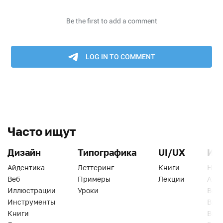
Часто ищут
Дизайн
Типографика
UI/UX
Ин
Айдентика
Леттеринг
Книги
Han
Веб
Примеры
Лекции
Ати
Иллюстрации
Уроки
Веб
Инструменты
Вид
Книги
Виз