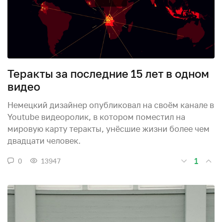
Теракты за последние 15 лет в одном
видео
Немецкий дизайнер опубликовал на своём канале в
Youtube видеоролик, в котором поместил на
мировую карту теракты, унёсшие жизни более чем
двадцати человек.
1
0
13947