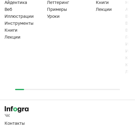
Айдентика
Леттеринг
Книги
Han
Веб
Примеры
Лекции
Ати
Иллюстрации
Уроки
Веб
Инструменты
Вид
Книги
Виз
Лекции
Геро
Инс
Инт
Кни
Кур
Лек
Контакты