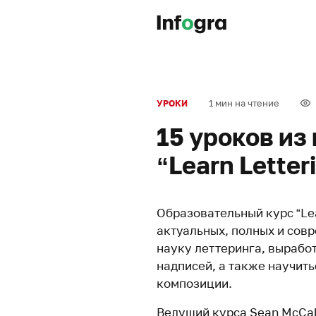
1 мин на чтение
УРОКИ
15 уроков из
“Learn Letter
Образовательный курс “Lea
актуальных, полных и сов
науку леттеринга, выработ
надписей, а также научит
композиции.
Ведущий курса Sean McCa