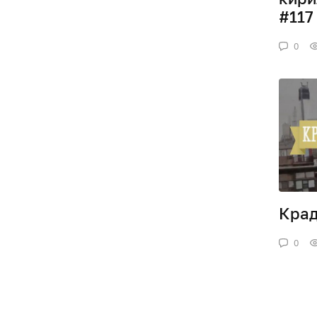
#117
0
Крад
0