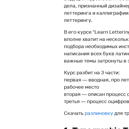
дела, признанный дизайн
леттеринга и каллиграфии
леттерингу.
В его курсе “Learn Letteri
вполне хватит на нескольк
подбора необходимых инст
написания всех букв латин
важные темы затронуты в э
Курс разбит на 3 части:
первая — вводная, про ле
рабочее место
вторая — описан процесс 
третья — процесс оцифро
Скачать
разлиновку
для т