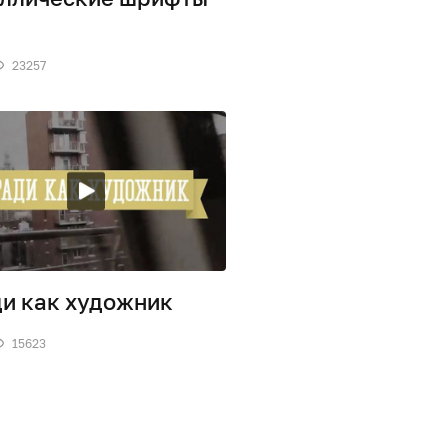
23257
и как художник
15623