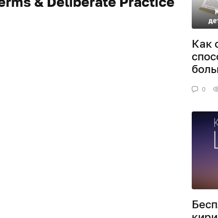
erms & Deliberate Practice
Как 
спос
боль
0
Бесп
кири