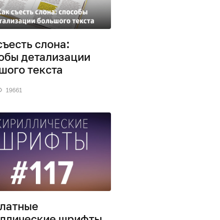
съесть слона:
обы детализации
шого текста
19661
латные
ллические шрифты