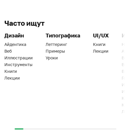
Часто ищут
Дизайн
Типографика
UI/UX
Ин
Айдентика
Леттеринг
Книги
Han
Веб
Примеры
Лекции
Ати
Иллюстрации
Уроки
Веб
Инструменты
Вид
Книги
Виз
Лекции
Геро
Инс
Инт
Кни
Кур
Лек