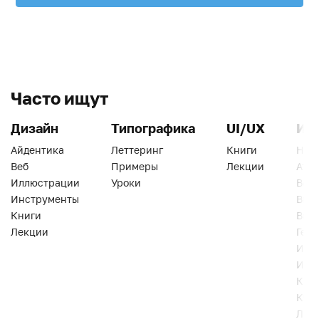
Часто ищут
Дизайн
Типографика
UI/UX
Ин
Айдентика
Леттеринг
Книги
Han
Веб
Примеры
Лекции
Ати
Иллюстрации
Уроки
Веб
Инструменты
Вид
Книги
Виз
Лекции
Геро
Инс
Инт
Кни
Кур
Лек