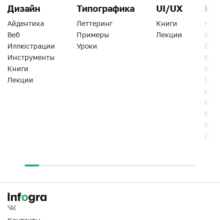
Дизайн
Типографика
UI/UX
Ин
Айдентика
Леттеринг
Книги
Han
Веб
Примеры
Лекции
Ати
Иллюстрации
Уроки
Веб
Инструменты
Вид
Книги
Виз
Лекции
Геро
Инс
Инт
Кни
Кур
Лек