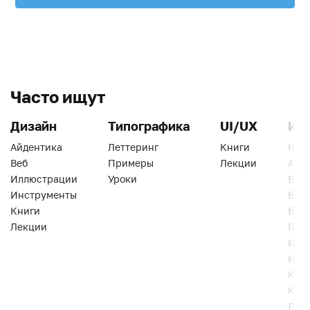
Часто ищут
Дизайн
Типографика
UI/UX
Ин
Айдентика
Леттеринг
Книги
Han
Веб
Примеры
Лекции
Ати
Иллюстрации
Уроки
Веб
Инструменты
Вид
Книги
Виз
Лекции
Геро
Инс
Инт
Кни
Кур
Лек