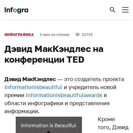
1 мин на чтение
12735
ИНФОГРАФИКА
Дэвид МакКэндлес на
конференции TED
Дэвид МакКэндлес
— это создатель проекта
Informationisbeautiful
и учредитель новой
премии
Informationisbeautifulawards
в
области инфографики и представления
информации.
Кроме
того, Дэвид