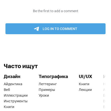
Часто ищут
Дизайн
Типографика
UI/UX
Ин
Айдентика
Леттеринг
Книги
Han
Веб
Примеры
Лекции
Ати
Иллюстрации
Уроки
Веб
Инструменты
Вид
Книги
Виз