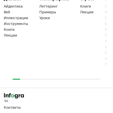
Айдентика
Леттеринг
Книги
Han
Веб
Примеры
Лекции
Ати
Иллюстрации
Уроки
Веб
Инструменты
Вид
Книги
Виз
Лекции
Геро
Инс
Инт
Кни
Кур
Лек
Контакты