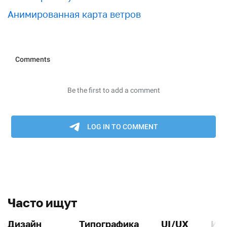
Анимированная карта ветров
Часто ищут
Дизайн
Типографика
UI/UX
Ин