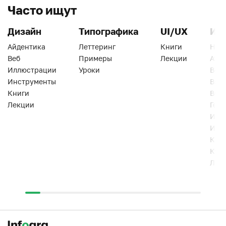
Часто ищут
Дизайн
Типографика
UI/UX
Ин
Айдентика
Леттеринг
Книги
Han
Веб
Примеры
Лекции
Ати
Иллюстрации
Уроки
Веб
Инструменты
Вид
Книги
Виз
Лекции
Геро
Инс
Инт
Кни
Кур
Лек