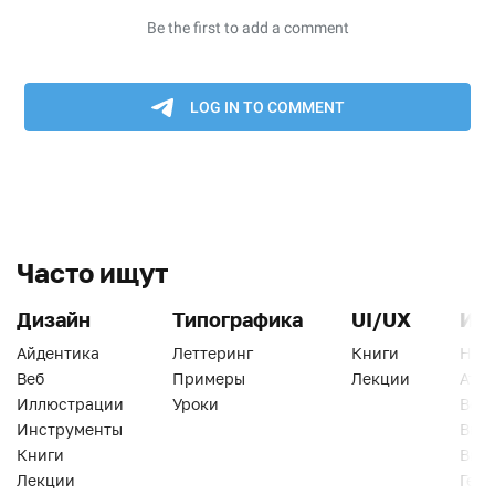
Часто ищут
Дизайн
Типографика
UI/UX
Ин
Айдентика
Леттеринг
Книги
Han
Веб
Примеры
Лекции
Ати
Иллюстрации
Уроки
Веб
Инструменты
Вид
Книги
Виз
Лекции
Геро