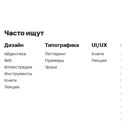
Часто ищут
Дизайн
Типографика
UI/UX
Ин
Айдентика
Леттеринг
Книги
Han
Веб
Примеры
Лекции
Ати
Иллюстрации
Уроки
Веб
Инструменты
Вид
Книги
Виз
Лекции
Геро
Инс
Инт
Кни
Кур
Лек