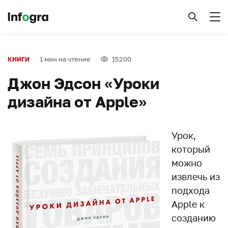
1 мин на чтение
15200
КНИГИ
Джон Эдсон «Уроки
дизайна от Apple»
Урок,
который
можно
извлечь из
подхода
Apple к
созданию