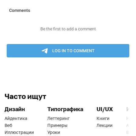
Часто ищут
Дизайн
Типографика
UI/UX
Ин
Айдентика
Леттеринг
Книги
Han
Веб
Примеры
Лекции
Ати
Иллюстрации
Уроки
Веб