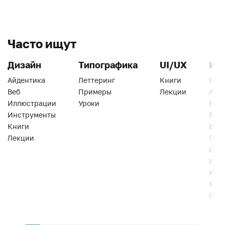
Часто ищут
Дизайн
Типографика
UI/UX
Ин
Айдентика
Леттеринг
Книги
Han
Веб
Примеры
Лекции
Ати
Иллюстрации
Уроки
Веб
Инструменты
Вид
Книги
Виз
Лекции
Геро
Инс
Инт
Кни
Кур
Лек