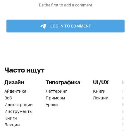
Часто ищут
Дизайн
Типографика
UI/UX
Ин
Айдентика
Леттеринг
Книги
Han
Веб
Примеры
Лекции
Ати
Иллюстрации
Уроки
Веб
Инструменты
Вид
Книги
Виз
Лекции
Геро