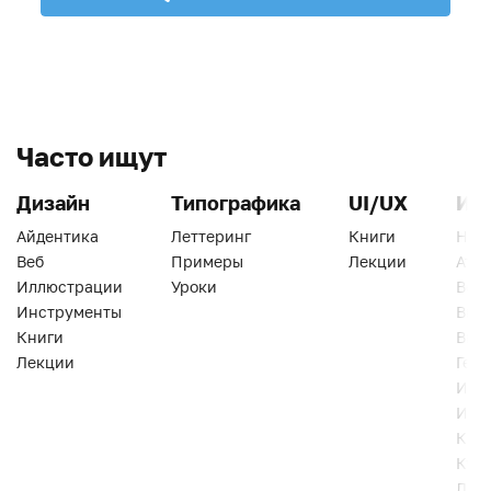
Часто ищут
Дизайн
Типографика
UI/UX
Ин
Айдентика
Леттеринг
Книги
Han
Веб
Примеры
Лекции
Ати
Иллюстрации
Уроки
Веб
Инструменты
Вид
Книги
Виз
Лекции
Геро
Инс
Инт
Кни
Кур
Лек