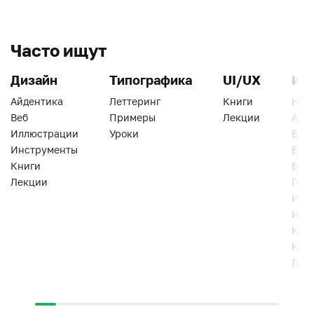
Часто ищут
Дизайн
Типографика
UI/UX
Ин
Айдентика
Леттеринг
Книги
Han
Веб
Примеры
Лекции
Ати
Иллюстрации
Уроки
Веб
Инструменты
Вид
Книги
Виз
Лекции
Геро
Инс
Инт
Кни
Кур
Лек