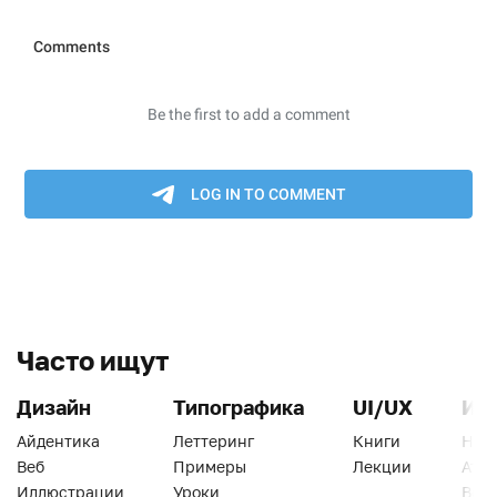
Часто ищут
Дизайн
Типографика
UI/UX
Ин
Айдентика
Леттеринг
Книги
Han
Веб
Примеры
Лекции
Ати
Иллюстрации
Уроки
Веб