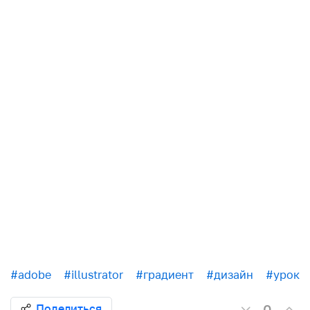
#adobe
#illustrator
#градиент
#дизайн
#урок
0
Поделиться