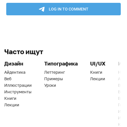
Часто ищут
Дизайн
Типографика
UI/UX
Ин
Айдентика
Леттеринг
Книги
Han
Веб
Примеры
Лекции
Ати
Иллюстрации
Уроки
Веб
Инструменты
Вид
Книги
Виз
Лекции
Геро
Инс
Инт
Кни