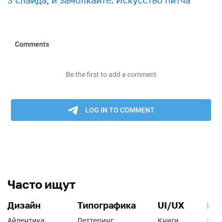
3 слайда, и замолкайте. Искусство питча
Часто ищут
Дизайн
Типографика
UI/UX
Ин
Айдентика
Леттеринг
Книги
Han