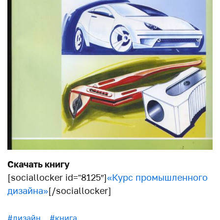
Скачать книгу
[sociallocker id=”8125″]
«Курс промышленного
дизайна»
[/sociallocker]
#дизайн
#книга