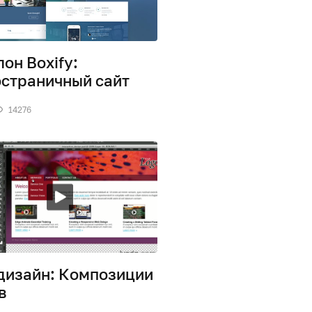
он Boxify:
страничный сайт
14276
дизайн: Композиции
в