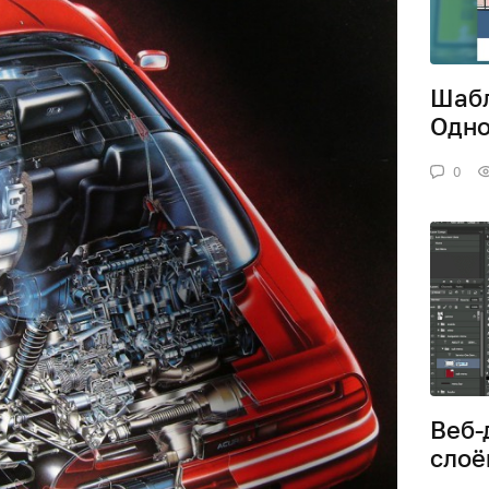
Шабл
Одно
0
Веб-
слоё