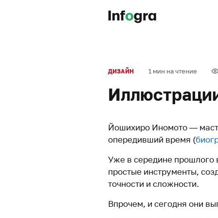
1 мин на чтение
ДИЗАЙН
Иллюстраци
Йошихиро Иномото — маст
опередивший время (
биог
Уже в середине прошлого 
простые инструменты, со
точности и сложности.
Впрочем, и сегодня они вы