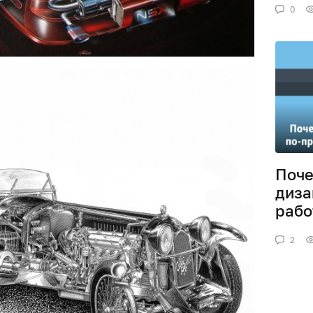
0
Поче
диза
рабо
2