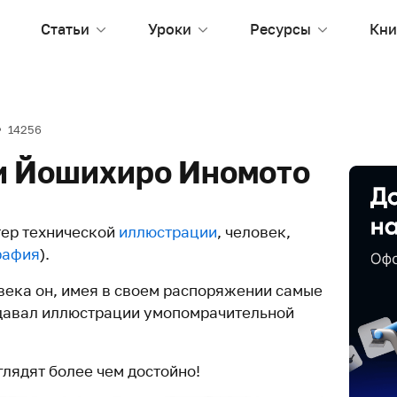
Статьи
Уроки
Ресурсы
Кни
14256
и Йошихиро Иномото
ер технической
иллюстрации
, человек,
рафия
).
века он, имея в своем распоряжении самые
здавал иллюстрации умопомрачительной
глядят более чем достойно!