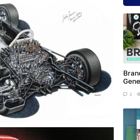
Bran
Gene
2