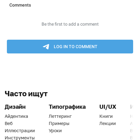
Часто ищут
Дизайн
Типографика
UI/UX
Ин
Айдентика
Леттеринг
Книги
Han
Веб
Примеры
Лекции
Ати
Иллюстрации
Уроки
Веб
Инструменты
Вид