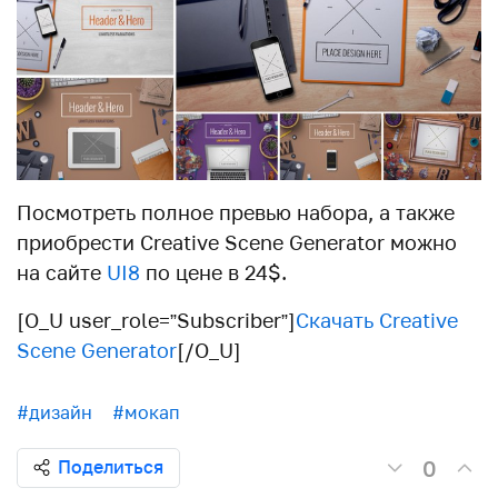
Посмотреть полное превью набора, а также
приобрести Creative Scene Generator можно
на сайте
UI8
по цене в 24$.
[O_U user_role=”Subscriber”]
Скачать Creative
Scene Generator
[/O_U]
#дизайн
#мокап
0
Поделиться