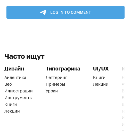
Часто ищут
Дизайн
Типографика
UI/UX
Ин
Айдентика
Леттеринг
Книги
Han
Веб
Примеры
Лекции
Ати
Иллюстрации
Уроки
Веб
Инструменты
Вид
Книги
Виз
Лекции
Геро
Инс
Инт